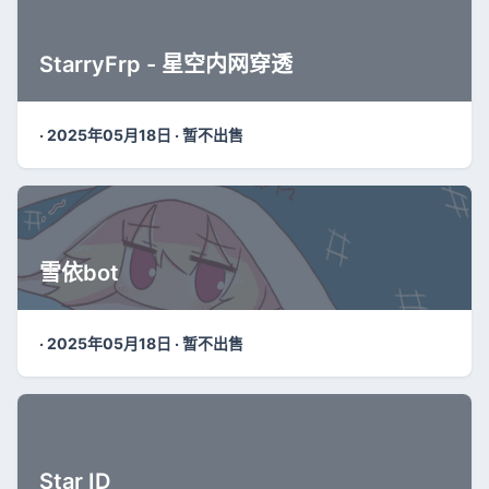
StarryFrp - 星空内网穿透
· 2025年05月18日 ·
暂不出售
雪依bot
· 2025年05月18日 ·
暂不出售
Star ID